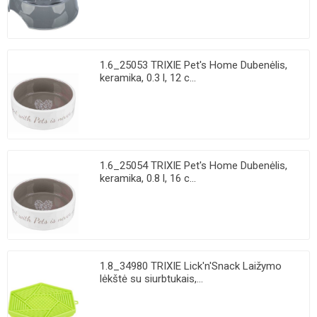
1.6_25053 TRIXIE Pet's Home Dubenėlis,
keramika, 0.3 l, 12 c...
1.6_25054 TRIXIE Pet's Home Dubenėlis,
keramika, 0.8 l, 16 c...
1.8_34980 TRIXIE Lick'n'Snack Laižymo
lėkštė su siurbtukais,...