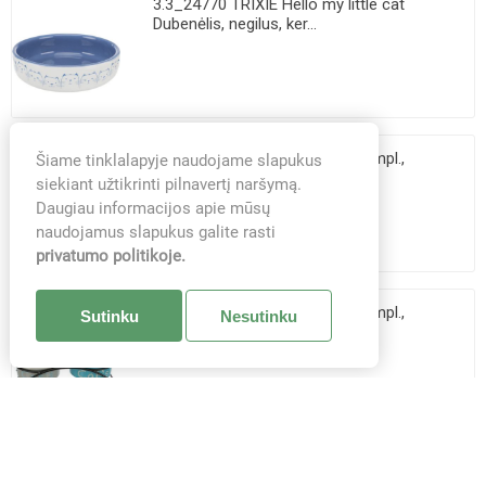
3.3_24770 TRIXIE Hello my little cat
Dubenėlis, negilus, ker...
3.3_24790 TRIXIE Dubenėlių kompl.,
Šiame tinklalapyje naudojame slapukus
keramika-metal., 2x0.3 l,...
siekiant užtikrinti pilnavertį naršymą.
Daugiau informacijos apie mūsų
naudojamus slapukus galite rasti
privatumo politikoje.
3.3_24791 TRIXIE Dubenėlių kompl.,
Sutinku
Nesutinku
keramika-metal., 2x0.3 l,...
3.3_24798 TRIXIE Dubenėlis, pakeltas,