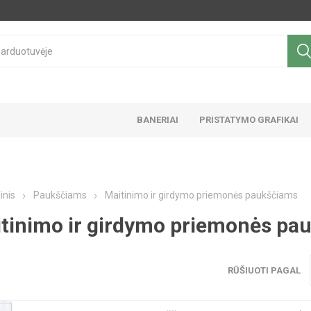
BANERIAI
PRISTATYMO GRAFIKAI
inis
Paukščiams
Maitinimo ir girdymo priemonės paukščiams
tinimo ir girdymo priemonės pa
RŪŠIUOTI PAGAL