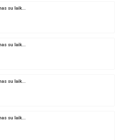
s su laik...
s su laik...
s su laik...
s su laik...