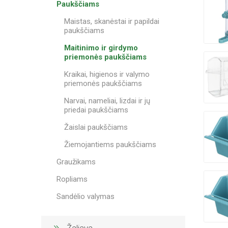
Paukščiams
Maistas, skanėstai ir papildai
paukščiams
Maitinimo ir girdymo
priemonės paukščiams
Kraikai, higienos ir valymo
priemonės paukščiams
Narvai, nameliai, lizdai ir jų
priedai paukščiams
Žaislai paukščiams
Žiemojantiems paukščiams
Graužikams
Ropliams
Sandėlio valymas
Žaliava