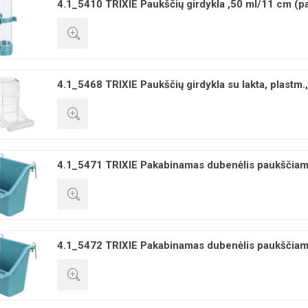
4.1_5410 TRIXIE Paukščių girdykla ,50 ml/11 cm (p
GREITA PERŽIŪRA
4.1_5468 TRIXIE Paukščių girdykla su lakta, plastm.,
GREITA PERŽIŪRA
4.1_5471 TRIXIE Pakabinamas dubenėlis paukščiams,
GREITA PERŽIŪRA
4.1_5472 TRIXIE Pakabinamas dubenėlis paukščiams,
GREITA PERŽIŪRA