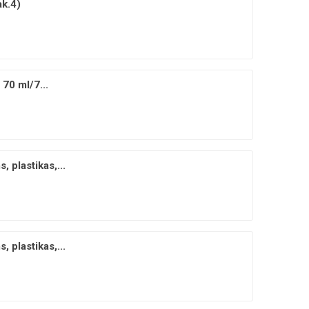
ak.4)
 70 ml/7...
 plastikas,...
 plastikas,...