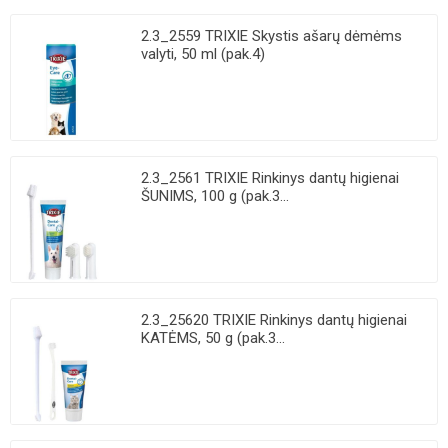
2.3_2559 TRIXIE Skystis ašarų dėmėms
valyti, 50 ml (pak.4)
2.3_2561 TRIXIE Rinkinys dantų higienai
ŠUNIMS, 100 g (pak.3...
2.3_25620 TRIXIE Rinkinys dantų higienai
KATĖMS, 50 g (pak.3...