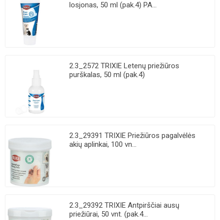
losjonas, 50 ml (pak.4) PA...
2.3_2572 TRIXIE Letenų priežiūros
purškalas, 50 ml (pak.4)
2.3_29391 TRIXIE Priežiūros pagalvėlės
akių aplinkai, 100 vn...
2.3_29392 TRIXIE Antpirščiai ausų
priežiūrai, 50 vnt. (pak.4...