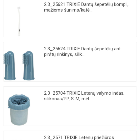
2.3_25621 TRIXIE Dantų šepetėlių kompl.,
mažiems šunims/katė...
2.3_25624 TRIXIE Dantų šepetėlių ant
pirštų rinkinys, silik....
2.3_25704 TRIXIE Letenų valymo indas,
silikonas/PP, S-M, mėl...
2.3_2571 TRIXIE Letenų priežiūros