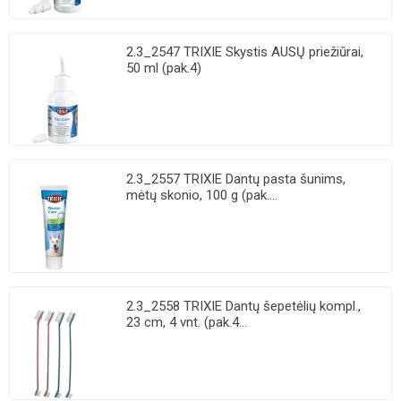
2.3_2547 TRIXIE Skystis AUSŲ priežiūrai,
50 ml (pak.4)
2.3_2557 TRIXIE Dantų pasta šunims,
mėtų skonio, 100 g (pak....
2.3_2558 TRIXIE Dantų šepetėlių kompl.,
23 cm, 4 vnt. (pak.4...