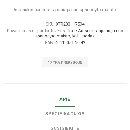
Antsnukis šunims - apsauga nuo apnuodyto maisto.
SKU:
0TR233_17594
Pavadinimas el. parduotuvėms:
Trixie Antsnukis-apsauga nuo
apnuodyto maisto, M-L, juodas
EAN:
4011905175942
17 YRA PREKYBOJE
APIE
SPECIFIKACIJOS
SUSISIEKITE