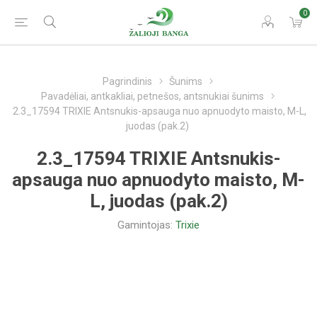
0
Pagrindinis
Šunims
Pavadėliai, antkakliai, petnešos, antsnukiai šunims
2.3_17594 TRIXIE Antsnukis-apsauga nuo apnuodyto maisto, M-L,
juodas (pak.2)
2.3_17594 TRIXIE Antsnukis-
apsauga nuo apnuodyto maisto, M-
L, juodas (pak.2)
Gamintojas:
Trixie