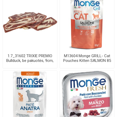
1.7_31602 TRIXIE PREMIO
M13604 Monge GRILL- Cat
Bullduck, be pakuotės, 9cm,
Pouches Kitten SALMON 85
11 g (pa...
g (28)