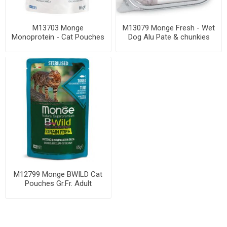
M13703 Monge
M13079 Monge Fresh - Wet
Monoprotein - Cat Pouches
Dog Alu Pate & chunkies
Pate Adult DUCK 85 g ...
beef 100 g
M12799 Monge BWILD Cat
Pouches Gr.Fr. Adult
Sterilised Tuna,...