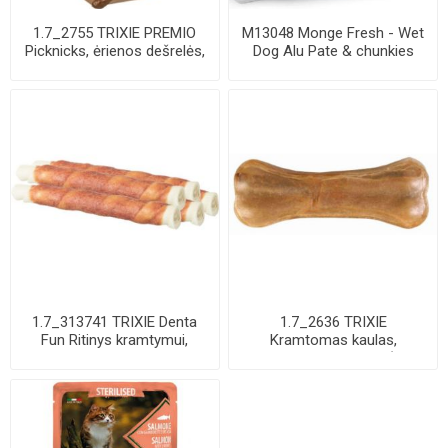
1.7_2755 TRIXIE PREMIO
M13048 Monge Fresh - Wet
Picknicks, ėrienos dešrelės,
Dog Alu Pate & chunkies
8 cm, 8 ...
duck 100 g
1.7_313741 TRIXIE Denta
1.7_2636 TRIXIE
Fun Ritinys kramtymui,
Kramtomas kaulas,
apsuktas anti...
presuotas, 8 cm, 15 g (pak...