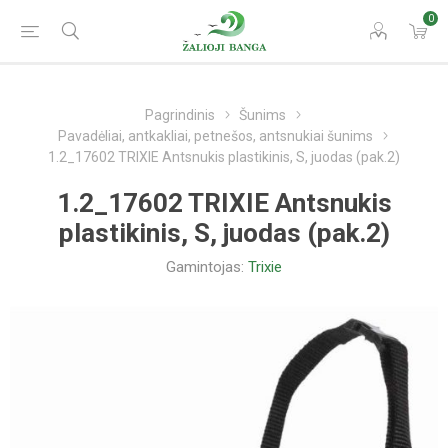
0
Pagrindinis
Šunims
Pavadėliai, antkakliai, petnešos, antsnukiai šunims
1.2_17602 TRIXIE Antsnukis plastikinis, S, juodas (pak.2)
1.2_17602 TRIXIE Antsnukis
plastikinis, S, juodas (pak.2)
Gamintojas:
Trixie