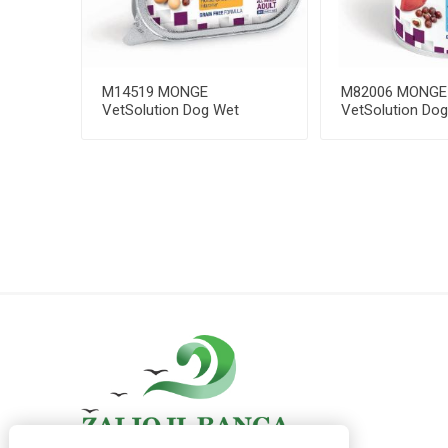
M14519 MONGE
M82006 MONGE
VetSolution Dog Wet
VetSolution Do
Gastrointestinal Low Fat
Gastrointestinal 
15...