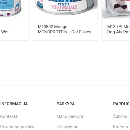
M13802 Monge
M13079 Mon
g Wet
MONOPROTEIN - Cat Flakes
Dog Alu Pat
400 g (pak...
Only PORK 80 g (pak24)
beef 100 g
INFORMACIJA
PASKYRA
PARDUO
Kontaktai
Mano paskyra
Šunims
Privatumo politika
Užsakymai
Katėms