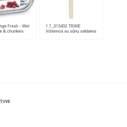
ge Fresh - Wet
1.7_315432 TRIXIE
e & chunkies
Vištienos su sūriu saldainis
ant balto pag...
TUVĖ