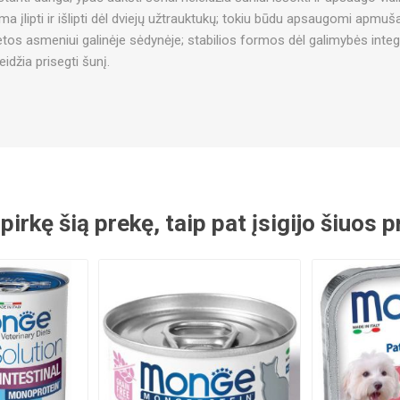
ma įlipti ir išlipti dėl dviejų užtrauktukų; tokiu būdu apsaugomi apmušal
ietos asmeniui galinėje sėdynėje; stabilios formos dėl galimybės integ
eidžia prisegti šunį.
 pirkę šią prekę, taip pat įsigijo šiuos