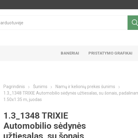
BANERIAI
PRISTATYMO GRAFIKAI
Pagrindinis
Šunims
Namų ir kelionių prekės šunims
1.3_1348 TRIXIE Automobilio sėdynės užtiesalas, su šonais, padalin
1.50x1.35 m, juodas
1.3_1348 TRIXIE
Automobilio sėdynės
užtiesalas, su šonais,