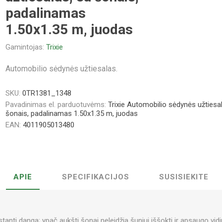
padalinamas
1.50x1.35 m, juodas
Gamintojas:
Trixie
Automobilio sėdynės užtiesalas.
SKU:
0TR1381_1348
Pavadinimas el. parduotuvėms:
Trixie Automobilio sėdynės užtiesa
šonais, padalinamas 1.50x1.35 m, juodas
EAN:
4011905013480
APIE
SPECIFIKACIJOS
SUSISIEKITE
ystanti danga; ypač aukšti šonai neleidžia šuniui iššokti ir apsaugo vid