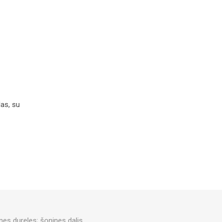
las, su
ines dureles; šonines dalis