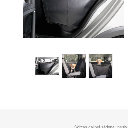
Skirtas galinei sėdynei; nesl