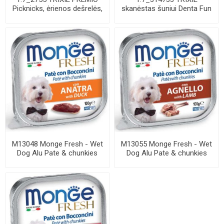
Picknicks, ėrienos dešrelės,
skanėstas šuniui Denta Fun
8 cm, 8 ...
Chewing Curl su...
M13048 Monge Fresh - Wet
M13055 Monge Fresh - Wet
Dog Alu Pate & chunkies
Dog Alu Pate & chunkies
duck 100 g
lamb 100 g