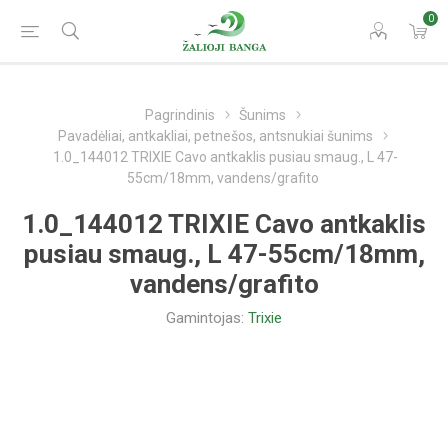
0
Pagrindinis
Šunims
Pavadėliai, antkakliai, petnešos, antsnukiai šunims
1.0_144012 TRIXIE Cavo antkaklis pusiau smaug., L 47-
55cm/18mm, vandens/grafito
1.0_144012 TRIXIE Cavo antkaklis
pusiau smaug., L 47-55cm/18mm,
vandens/grafito
Gamintojas:
Trixie