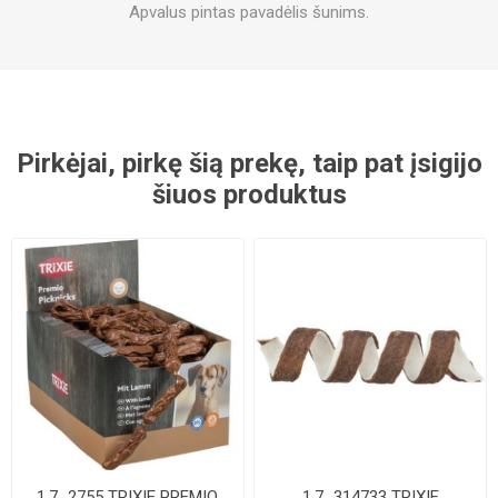
Apvalus pintas pavadėlis šunims.
Pirkėjai, pirkę šią prekę, taip pat įsigijo
šiuos produktus
1.7_2755 TRIXIE PREMIO
1.7_314733 TRIXIE