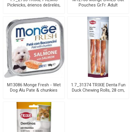
Picknicks, ėrienos dešrelės,
Pouches Gr.Fr. Adult
8 cm, 8 ...
Codfish, Shrimps...
M13086 Monge Fresh - Wet
1.7_31374 TRIXIE Denta Fun
Dog Alu Pate & chunkies
Duck Chewing Rolls, 28 cm,
salmon 100 ...
3 vnt....