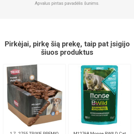
Apvalus pintas pavadėlis šunims.
Pirkėjai, pirkę šią prekę, taip pat įsigijo
šiuos produktus
1.7_2755 TRIXIE PREMIO
M12768 Monge BWILD Cat