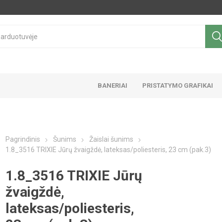
BANERIAI
PRISTATYMO GRAFIKAI
Pagrindinis
Šunims
Žaislai šunims
1.8_3516 TRIXIE Jūrų žvaigždė, lateksas/poliesteris, 23 cm (pak.3)
1.8_3516 TRIXIE Jūrų
žvaigždė,
lateksas/poliesteris,