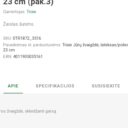
23 cm (pak.3)
Gamintojas:
Trixie
Žaislas šunims.
SKU:
0TR1872_3516
Pavadinimas el. parduotuvėms:
Trixie Jūrų žvaigždė, lateksas/polies
23 cm
EAN:
4011905035161
APIE
SPECIFIKACIJOS
SUSISIEKITE
ros žvaigždė, skleidžanti garsą.