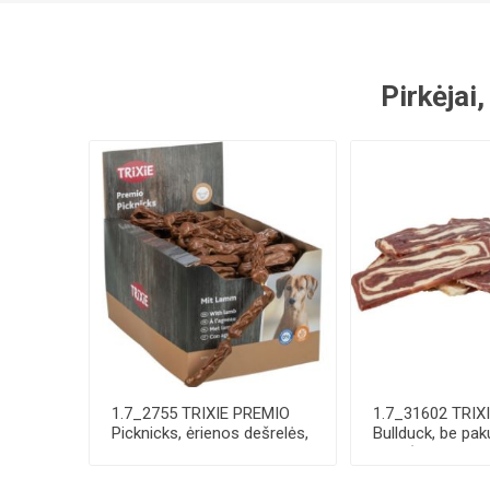
Pirkėjai,
1.7_2755 TRIXIE PREMIO
1.7_31602 TRIX
Picknicks, ėrienos dešrelės,
Bullduck, be pak
8 cm, 8 ...
11 g (pa...