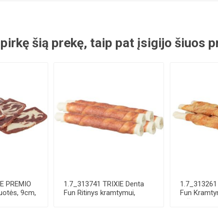
 pirkę šią prekę, taip pat įsigijo šiuos
IE PREMIO
1.7_313741 TRIXIE Denta
1.7_313261
uotės, 9cm,
Fun Ritinys kramtymui,
Fun Kramtym
apsuktas anti...
Vištiena, be 