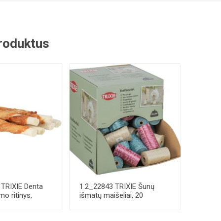
 produktus
 TRIXIE Denta
1.2_22843 TRIXIE Šunų
o ritinys,
išmatų maišeliai, 20
p...
maišelių-rulone, ...