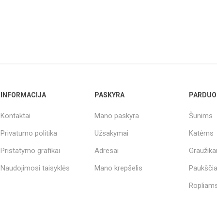
INFORMACIJA
PASKYRA
PARDUO
Kontaktai
Mano paskyra
Šunims
Privatumo politika
Užsakymai
Katėms
Pristatymo grafikai
Adresai
Graužik
Naudojimosi taisyklės
Mano krepšelis
Paukšči
Ropliams