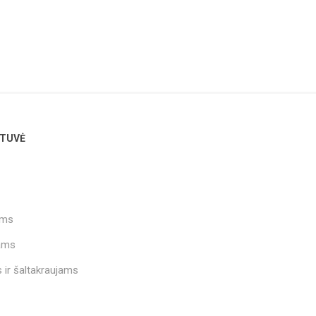
TUVĖ
ams
ams
 ir šaltakraujams