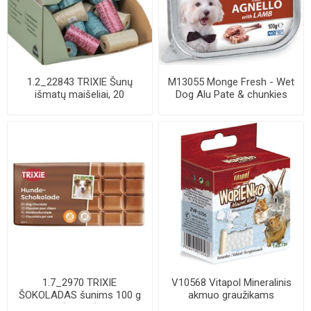
1.2_22843 TRIXIE Šunų
M13055 Monge Fresh - Wet
išmatų maišeliai, 20
Dog Alu Pate & chunkies
maišelių-rulone, ...
lamb 100 g
1.7_2970 TRIXIE
V10568 Vitapol Mineralinis
ŠOKOLADAS šunims 100 g
akmuo graužikams
(pak.20)
natūralus 40g