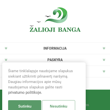
INFORMACIJA
PASKYRA
Šiame tinklalapyje naudojame slapukus
PARDUOTUVĖ
siekiant užtikrinti pilnavertį naršymą.
Daugiau informacijos apie mūsų
naudojamus slapukus galite rasti
privatumo politikoje.
Sistema -
nopCommerce
© 2026 Žalioji banga. Visos teisės saugomos.
Sutinku
Nesutinku