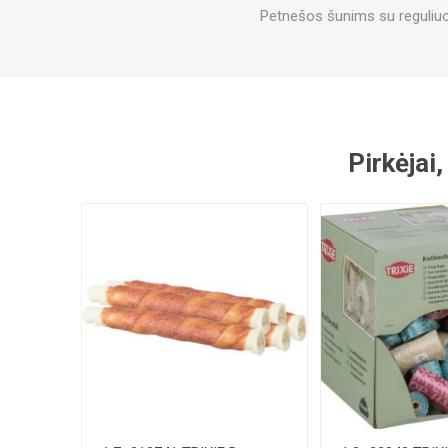
Petnešos šunims su reguliuo
Pirkėjai,