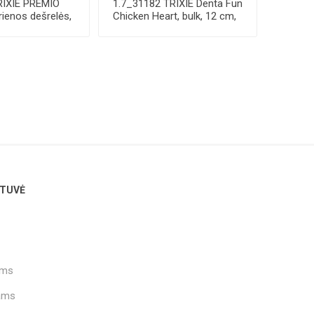
RIXIE PREMIO
1.7_31182 TRIXIE Denta Fun
rienos dešrelės,
Chicken Heart, bulk, 12 cm,
70 g ...
TUVĖ
ams
ams