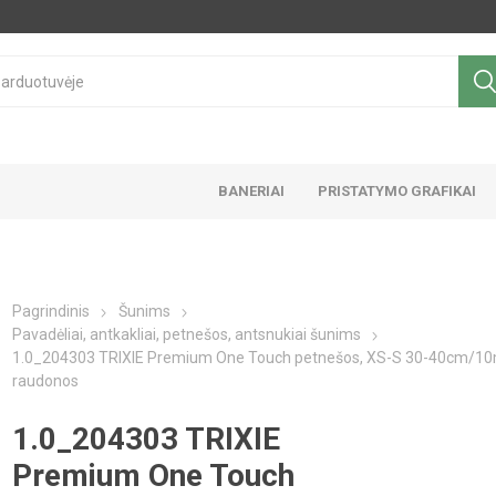
BANERIAI
PRISTATYMO GRAFIKAI
Pagrindinis
Šunims
Pavadėliai, antkakliai, petnešos, antsnukiai šunims
1.0_204303 TRIXIE Premium One Touch petnešos, XS-S 30-40cm/1
raudonos
1.0_204303 TRIXIE
Premium One Touch