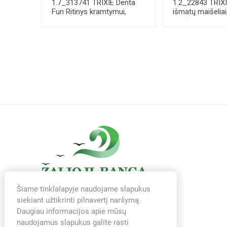
1.7_313741 TRIXIE Denta
1.2_22843 TRIX
Fun Ritinys kramtymui,
išmatų maišeliai
apsuktas anti...
maišelių-rulone, .
Šiame tinklalapyje naudojame slapukus
siekiant užtikrinti pilnavertį naršymą.
Daugiau informacijos apie mūsų
naudojamus slapukus galite rasti