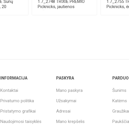
IE Šunų
1.7_2748 TRIXIE PREMIO
1.7_2755 T
, 20
Picknicks, jautienos
Picknicks, ė
..
dešrelės, 8 cm, ...
8 cm, 8 ...
INFORMACIJA
PASKYRA
PARDUO
Kontaktai
Mano paskyra
Šunims
Privatumo politika
Užsakymai
Katėms
Pristatymo grafikai
Adresai
Graužik
Naudojimosi taisyklės
Mano krepšelis
Paukšči