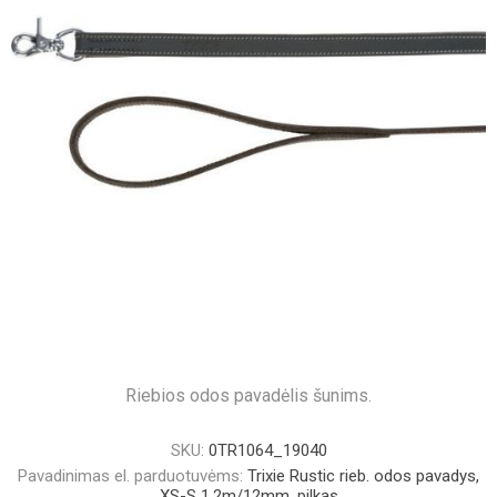
Riebios odos pavadėlis šunims.
SKU:
0TR1064_19040
Pavadinimas el. parduotuvėms:
Trixie Rustic rieb. odos pavadys,
XS-S 1.2m/12mm, pilkas