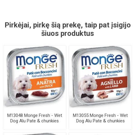
Pirkėjai, pirkę šią prekę, taip pat įsigijo
šiuos produktus
M13048 Monge Fresh - Wet
M13055 Monge Fresh - Wet
Dog Alu Pate & chunkies
Dog Alu Pate & chunkies
duck 100 g
lamb 100 g