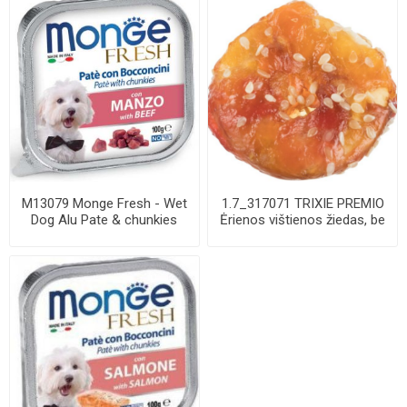
M13079 Monge Fresh - Wet
1.7_317071 TRIXIE PREMIO
Dog Alu Pate & chunkies
Ėrienos vištienos žiedas, be
beef 100 g
pakuot...